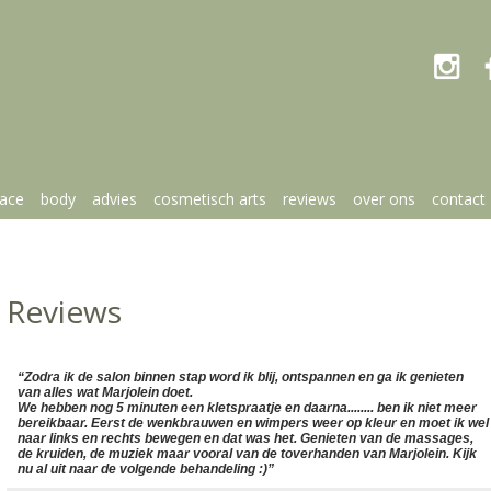

face
body
advies
cosmetisch arts
reviews
over ons
contact
Reviews