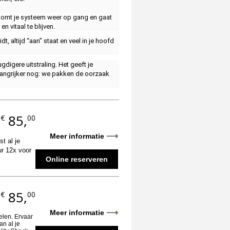
e’ komt je systeem weer op gang en gaat
 vitaal te blijven.
dt, altijd “aan” staat en veel in je hoofd
digere uitstraling. Het geeft je
elangrijker nog: we pakken de oorzaak
85,
€
00
.
⟶
Meer informatie
t al je
ur 12x voor
Online reserveren
85,
€
00
.
⟶
Meer informatie
oelen. Ervaar
an al je