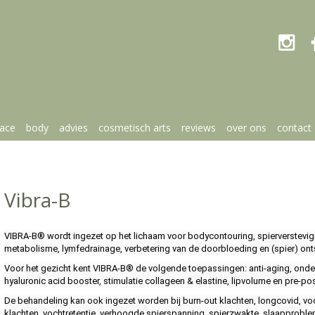

face
body
advies
cosmetisch arts
reviews
over ons
contact
Vibra-B
VIBRA-B® wordt ingezet op het lichaam voor bodycontouring, spierversteviging
metabolisme, lymfedrainage, verbetering van de doorbloeding en (spier) on
Voor het gezicht kent VIBRA-B® de volgende toepassingen: anti-aging, onderki
hyaluronic acid booster, stimulatie collageen & elastine, lipvolume en pre-pos
De behandeling kan ook ingezet worden bij burn-out klachten, longcovid, vo
klachten, vochtretentie, verhoogde spierspanning, spierzwakte, slaapproble