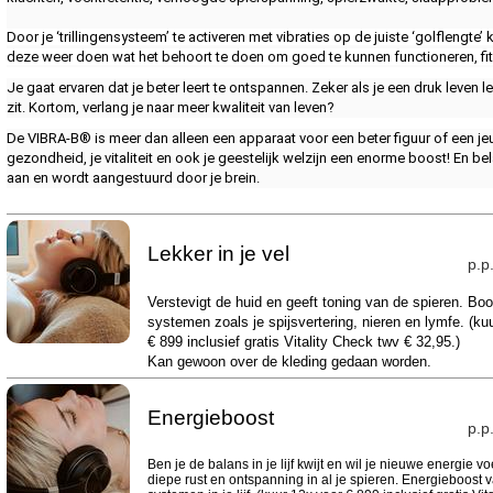
Door je ‘trillingensysteem’ te activeren met vibraties op de juiste ‘golflengt
deze weer doen wat het behoort te doen om goed te kunnen functioneren, fit en
Je gaat ervaren dat je beter leert te ontspannen. Zeker als je een druk leven lei
zit. Kortom, verlang je naar meer kwaliteit van leven?
De VIBRA-B® is meer dan alleen een apparaat voor een beter figuur of een jeug
gezondheid, je vitaliteit en ook je geestelijk welzijn een enorme boost! En b
aan en wordt aangestuurd door je brein.
Lekker in je vel
p.p
Verstevigt de huid en geeft toning van de spieren. Boos
systemen zoals je spijsvertering, nieren en lymfe. (ku
€ 899 inclusief gratis Vitality Check twv € 32,95.)
Kan gewoon over de kleding gedaan worden.
Energieboost
p.p
Ben je de balans in je lijf kwijt en wil je nieuwe energie v
diepe rust en ontspanning in al je spieren. Energieboost v