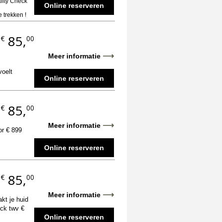
ality Check
Online reserveren
 trekken !
85,
€
00
.
⟶
Meer informatie
voelt
Online reserveren
85,
€
00
.
⟶
Meer informatie
or € 899
Online reserveren
85,
€
00
.
⟶
Meer informatie
akt je huid
eck twv €
Online reserveren