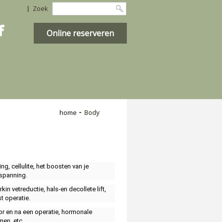
Zoek

Online reserveren
home
Body
, cellulite, het boosten van je
tspanning.
n vetreductie, hals-en decollete lift,
t operatie.
or en na een operatie, hormonale
men, etc.