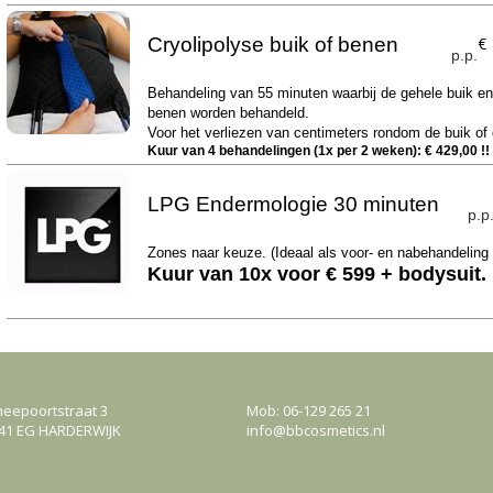
Cryolipolyse buik of benen
€
p.p.
Behandeling van 55 minuten waarbij de gehele buik en t
benen worden behandeld.
Voor het verliezen van centimeters rondom de buik of
Kuur van 4 behandelingen (1x per 2 weken): € 429,00 !!
LPG Endermologie 30 minuten
p.p
Zones naar keuze. (Ideaal als voor- en nabehandeling 
Kuur van 10x voor € 599 + bodysuit.
eepoortstraat 3
Mob: 06-129 265 21
41 EG HARDERWIJK
info@bbcosmetics.nl