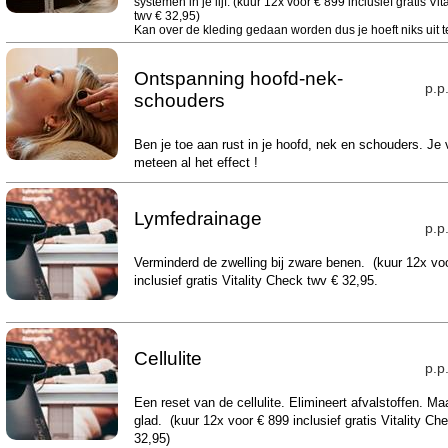
systemen in je lijf. (kuur 12x voor € 899 inclusief gratis Vit
twv € 32,95)
Kan over de kleding gedaan worden dus je hoeft niks uit te
Ontspanning hoofd-nek-
p.p
schouders
Ben je toe aan rust in je hoofd, nek en schouders. Je 
meteen al het effect !
Lymfedrainage
p.p
Verminderd de zwelling bij zware benen. (kuur 12x vo
inclusief gratis Vitality Check twv € 32,95.
Cellulite
p.p
Een reset van de cellulite. Elimineert afvalstoffen. Ma
glad. (kuur 12x voor € 899 inclusief gratis Vitality Ch
32,95)