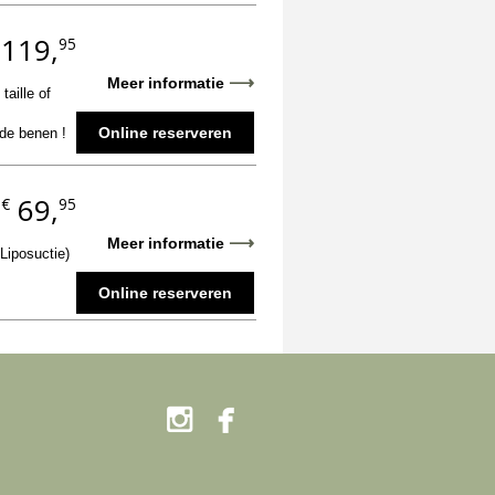
119,
95
⟶
Meer informatie
aille of
Online reserveren
 de benen !
69,
€
95
.
⟶
Meer informatie
Liposuctie)
Online reserveren

