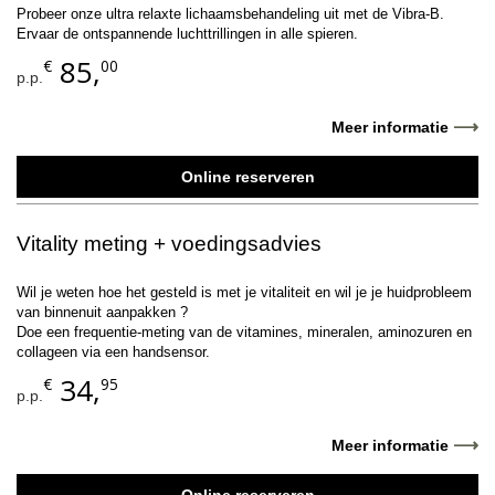
Probeer onze ultra relaxte lichaamsbehandeling uit met de Vibra-B.
Ervaar de ontspannende luchttrillingen in alle spieren.
85,
€
00
p.p.
⟶
Meer informatie
Online reserveren
Vitality meting + voedingsadvies
Wil je weten hoe het gesteld is met je vitaliteit en wil je je huidprobleem
van binnenuit aanpakken ?
Doe een frequentie-meting van de vitamines, mineralen, aminozuren en
collageen via een handsensor.
34,
€
95
p.p.
⟶
Meer informatie